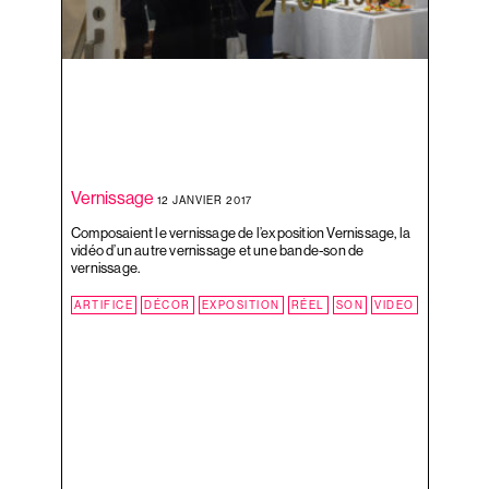
PEINTURE
PRÉ
RÉEL
SON
TABLEAU
TAUPES
VALISE
VILLE
Vernissage
12 JANVIER 2017
ZONOFF
Composaient le vernissage de l’exposition Vernissage, la
vidéo d’un autre vernissage et une bande-son de
vernissage.
ARTIFICE
DÉCOR
EXPOSITION
RÉEL
SON
VIDEO