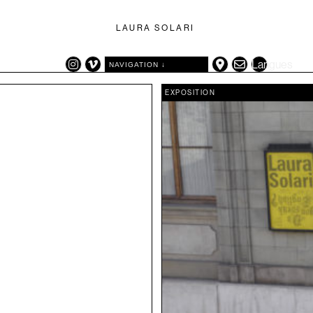
LAURA SOLARI
Langues
NAVIGATION ↓
CATÉGORIES
TAGS
EXPOSITION
EXPOSITION
ARTIFICE
TRAVAUX
AUTOPORTAIT
VIDÉO
(LES) AUTRES ANIMAUX
CARTE GÉOGRAPHIQUE
DÉCOR
DESSIN
EXPOSITION
GRILLONS
HERBE
LANGUE
NATURE MORTE
OISEAUX
PHOTOGRAPHIE
PORTRAIT