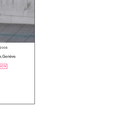
 2005
ée, Genève.
SON