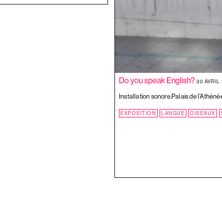
PEINTURE
PRÉ
RÉEL
SON
TABLEAU
TAUPES
VALISE
Do you speak English?
30 AVRIL
VILLE
Installation sonore.Palais de l’Athén
ZONOFF
EXPOSITION
LANGUE
OISEAUX