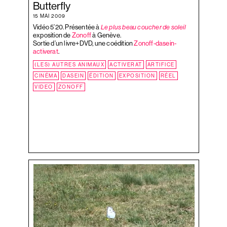
Butterfly
l’article
PEINTURE
15 MAI 2009
PRÉ
Vidéo 5’20. Présentée à
Le plus beau coucher de soleil
RÉEL
exposition de
Zonoff
à Genève.
SON
Sortie d’un livre+DVD, une coédition
Zonoff-dasein-
activerat
.
TABLEAU
TAUPES
(LES) AUTRES ANIMAUX
ACTIVERAT
ARTIFICE
VALISE
CINÉMA
DASEIN
ÉDITION
EXPOSITION
RÉEL
VIDEO
ZONOFF
VILLE
ZONOFF