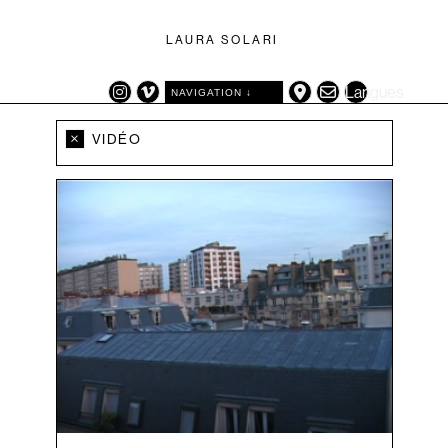
LAURA SOLARI
Langues
NAVIGATION ↓
CATÉGORIES
TAGS
×
VIDÉO
EXPOSITION
ARTIFICE
TRAVAUX
AUTOPORTAIT
VIDÉO
(LES) AUTRES ANIMAUX
CARTE GÉOGRAPHIQUE
DÉCOR
DESSIN
EXPOSITION
GRILLONS
HERBE
LANGUE
NATURE MORTE
OISEAUX
PHOTOGRAPHIE
PORTRAIT