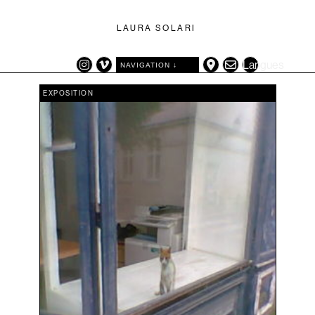
LAURA SOLARI
Langues
NAVIGATION ↓
CATÉGORIES
TAGS
EXPOSITION
EXPOSITION
ARTIFICE
TRAVAUX
AUTOPORTAIT
VIDÉO
(LES) AUTRES ANIMAUX
CARTE GÉOGRAPHIQUE
DÉCOR
DESSIN
EXPOSITION
GRILLONS
HERBE
LANGUE
NATURE MORTE
OISEAUX
PHOTOGRAPHIE
PORTRAIT