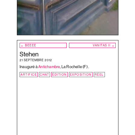
PEINTURE
PRÉ
RÉEL
SON
TABLEAU
TAUPES
Navigation
VALISE
←
BEEEE
VANITAS II
→
de
VILLE
Stehen
l’article
ZONOFF
21 SEPTEMBRE 2012
Inauguré à
Antichambre
, La Rochelle (F) .
ARTIFICE
CHAT
ÉDITION
EXPOSITION
RÉEL